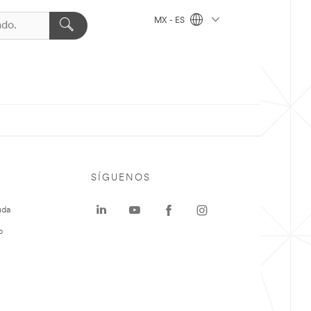
MX - ES
SÍGUENOS
uda
o