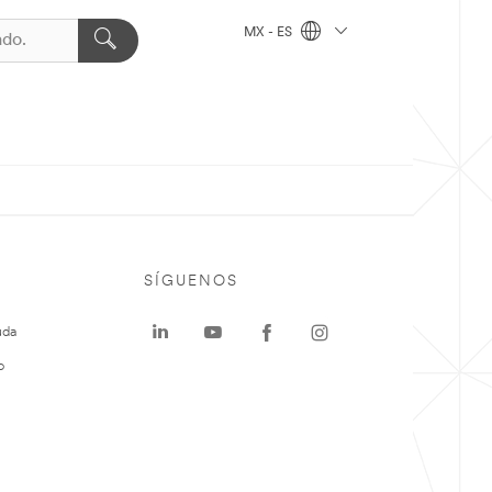
MX - ES
SÍGUENOS
uda
o