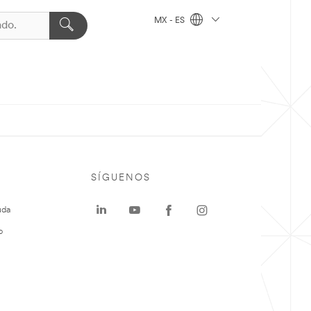
MX - ES
SÍGUENOS
uda
o