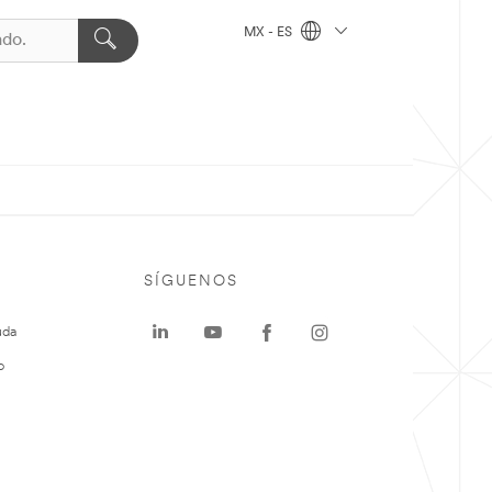
MX - ES
SÍGUENOS
uda
o