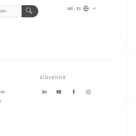
MX - ES
SÍGUENOS
uda
o