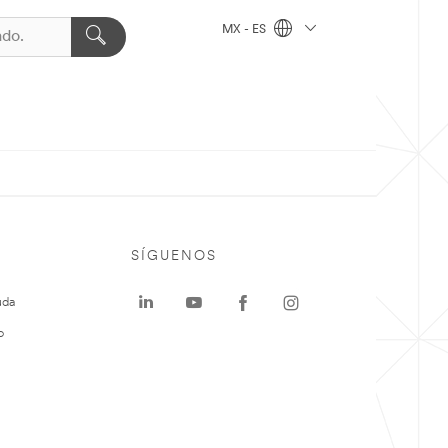
MX - ES
SÍGUENOS
uda
o