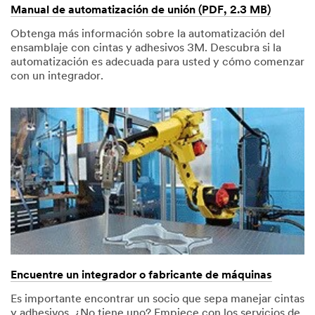
the
Manual de automatización de unión (PDF, 2.3 MB)
back
of
Obtenga más información sobre la automatización del
the
wheel
ensamblaje con cintas y adhesivos 3M. Descubra si la
and
automatización es adecuada para usted y cómo comenzar
roller
con un integrador.
and
they
raise
up.
Logo
and
text,
3M.
Science.
Applied
to
Life.
Learn
more
at
engage
dot
3M
dot
Encuentre un integrador o fabricante de máquinas
com
slash
Es importante encontrar un socio que sepa manejar cintas
straight
line
y adhesivos. ¿No tiene uno? Empiece con los servicios de