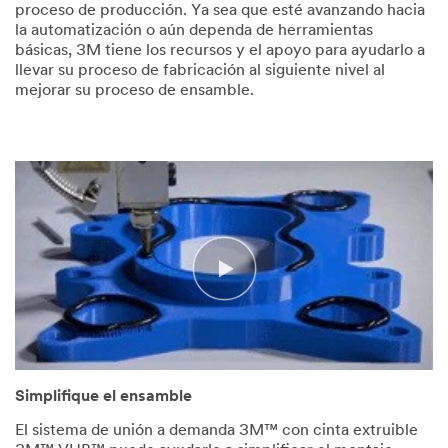
proceso de producción. Ya sea que esté avanzando hacia
la automatización o aún dependa de herramientas
básicas, 3M tiene los recursos y el apoyo para ayudarlo a
llevar su proceso de fabricación al siguiente nivel al
mejorar su proceso de ensamble.
Unsupported
Video Transcript
raw
type
-
[.mp4]
Simplifique el ensamble
El sistema de unión a demanda 3M™ con cinta extruible