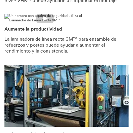
3M™ VHB™ puede ayudarle a simplificar el montaje
(SPEECH)
[UPBEAT
MUSIC]
Aumente la productividad
(DESCRIPTION)
Logo
and
La laminadora de línea recta 3M™ para ensamble de
text,
refuerzos y postes puede ayudar a aumentar el
3M,
rendimiento y la consistencia.
in
Collaboration
with
Vulcan
Technic.
3M
Straight
Line
Laminator,
How
to
operate.
Alignment.
A
person
works
at
the
machine.