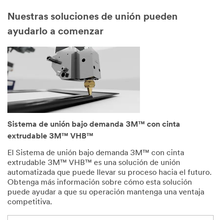
feeds
it
Nuestras soluciones de unión pueden
through.
In
ayudarlo a comenzar
a
close
view,
the
tape
holds
the
two
pieces
of
the
substrate
together.
Sistema de unión bajo demanda 3M™ con cinta
Text,
Cutting.
extrudable 3M™ VHB™
The
operator
El Sistema de unión bajo demanda 3M™ con cinta
uses
extrudable 3M™ VHB™ es una solución de unión
a
blade
automatizada que puede llevar su proceso hacia el futuro.
to
Obtenga más información sobre cómo esta solución
cut
puede ayudar a que su operación mantenga una ventaja
the
tape
competitiva.
at
the