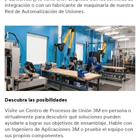
laminator.
integración o con un fabricante de maquinaria de nuestra
Copyright
Red de Automatización de Uniones.
3M
2022.
All
rights
reserved.
3M
Product
Name
are
trademarks
of
3M
Company.
All
other
trademarks
are
property
of
Descubra las posibilidades
their
respective
owners.
Visite un Centro de Procesos de Unión 3M en persona o
virtualmente para descubrir qué soluciones pueden
ayudarle a lograr sus objetivos de ensamblaje. Hable con
un Ingeniero de Aplicaciones 3M o pruebe el equipo con
sus propios componentes.