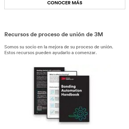
junction,
CONOCER MÁS
then
slides
the
bar
along
the
machine.
Recursos de proceso de unión de 3M
He
cuts
the
Somos su socio en la mejora de su proceso de unión.
tape
Estos recursos pueden ayudarlo a comenzar.
at
another
junction.
He
cuts
at
another
junction,
just
under
the
applicator
roller,
then
lowers
a
lever
at