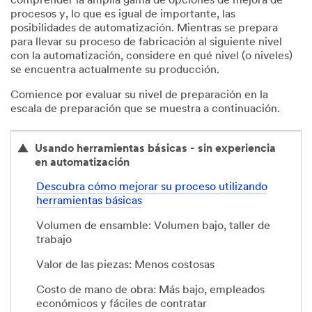
comprender la amplia gama de opciones de mejora de
cause
procesos y, lo que es igual de importante, las
friction.
posibilidades de automatización. Mientras se prepara
Lower
the
para llevar su proceso de fabricación al siguiente nivel
applicator
con la automatización, considere en qué nivel (o niveles)
roller.
se encuentra actualmente su producción.
Before
starting
the
Comience por evaluar su nivel de preparación en la
application
escala de preparación que se muestra a continuación.
operation
make
sure
that
Usando herramientas básicas - sin experiencia
the
en automatización
applicator
is
at
Descubra cómo mejorar su proceso utilizando
the
herramientas básicas
proper
height.
Volumen de ensamble: Volumen bajo, taller de
Feeding.
Red
trabajo
tape
is
Valor de las piezas: Menos costosas
over
an
Costo de mano de obra: Más bajo, empleados
upper
wheel
económicos y fáciles de contratar
and