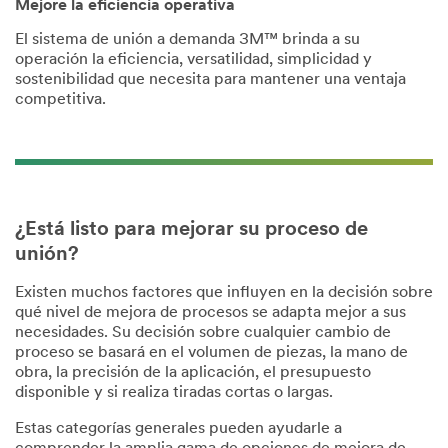
Mejore la eficiencia operativa
Text,
Insert
El sistema de unión a demanda 3M™ brinda a su
the
substrate
operación la eficiencia, versatilidad, simplicidad y
into
sostenibilidad que necesita para mantener una ventaja
the
competitiva.
base.
Align
the
base
alignment
plate
against
the
substrate.
¿Está listo para mejorar su proceso de
Press
the
unión?
plate
against
Existen muchos factores que influyen en la decisión sobre
the
substrate,
qué nivel de mejora de procesos se adapta mejor a sus
keep
necesidades. Su decisión sobre cualquier cambio de
in
proceso se basará en el volumen de piezas, la mano de
mind
to
obra, la precisión de la aplicación, el presupuesto
press
disponible y si realiza tiradas cortas o largas.
against
the
Estas categorías generales pueden ayudarle a
substrate
to