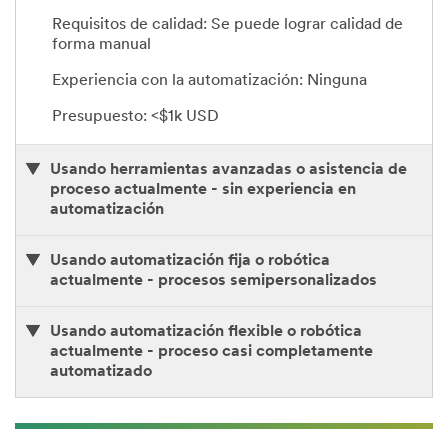
under
Requisitos de calidad: Se puede lograr calidad de
the
forma manual
applicator
roller
next
Experiencia con la automatización: Ninguna
to
it,
Presupuesto: <$1k USD
and
moves
outward
onto
Usando herramientas avanzadas o asistencia de
a
proceso actualmente - sin experiencia en
substrate
automatización
as
the
operator
moves
Usando automatización fija o robótica
the
actualmente - procesos semipersonalizados
substrate
forward
and
sets
Usando automatización flexible o robótica
another
actualmente - proceso casi completamente
substrate
automatizado
in
place
behind
it
and