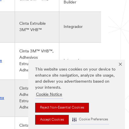
Builder
Cinta Extruíble
Integrador
3M™ VHB™
Cinta 3M™ VHB™,
Adhesivos
m
Integrador
Estructurales,
This website uses cookies on your device to
Adhesivos en spray
enhance site navigation, analyze site usage,
and deliver you advertisements based on
your interests.
Cinta 3M™ VHB™,
Cookie Notice
Adhesivos
mx
Integrador
Estructurales,
Adhesivos en spray
Reject Non-Essential Cookies
Cookie Preferences
Accept Cookies
Cinta 3M™ VHB™,
Tape & Adhesives