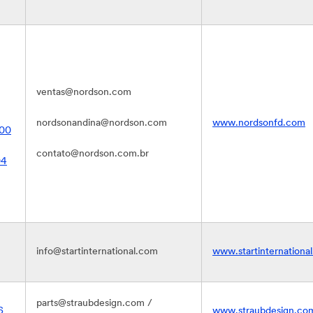
ventas@nordson.com
nordsonandina@nordson.com
www.nordsonfd.com
500
contato@nordson.com.br
04
info@startinternational.com
www.startinternationa
parts@straubdesign.com /
6
www.straubdesign.co