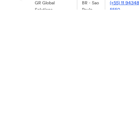
GR Global
BR - Sao
(+55) 11 9434
Solutions
Paulo
5550
BR - Sao
55 (19) 3492-
CIEMI
Paulo
4265
BR - Sao
55 (12) 3642-
Anzats
Paulo
4146
CO -
COEL Ingeniería
(+57)3168750
Bogotá