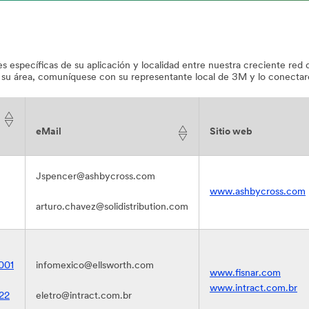
s específicas de su aplicación y localidad entre nuestra creciente re
 su área, comuníquese con su representante local de 3M y lo conecta
eMail
Sitio web
Jspencer@ashbycross.com
www.ashbycross.com
arturo.chavez@solidistribution.com
001
infomexico@ellsworth.com
www.fisnar.com
www.intract.com.br
22
eletro@intract.com.br