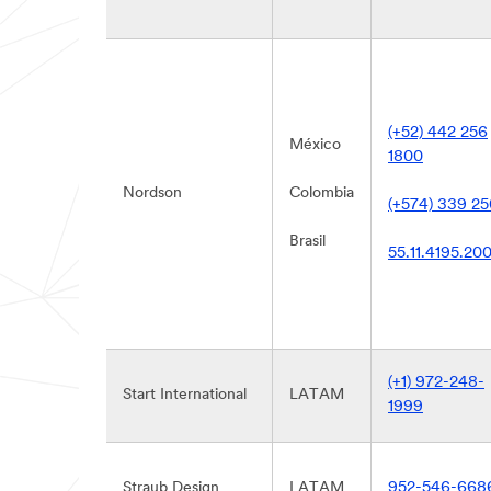
(+52) 442 256
México
1800
Nordson
Colombia
(+574) 339 2
Brasil
55.11.4195.20
(+1) 972-248-
Start International
LATAM
1999
Straub Design
LATAM
952-546-668