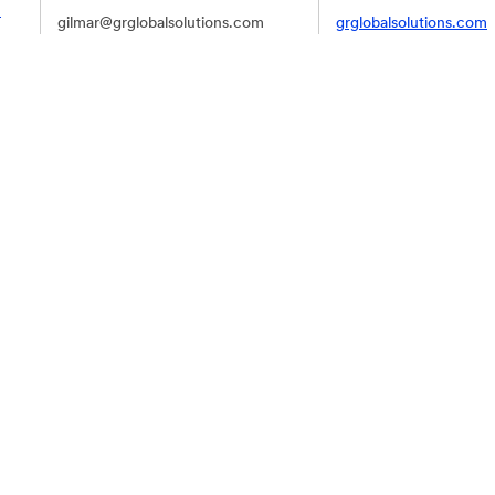
8
gilmar@grglobalsolutions.com
grglobalsolutions.com
contato@metalurgicaciemi.com.br
metalurgicaciemi.com.
ansatz@terra.com.br
www.ansatz.com.br
350
info@coelingenieria.com
www.coelingenieria.c