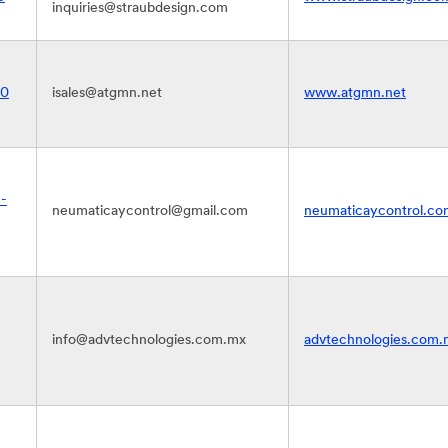
inquiries@straubdesign.com
00
isales@atgmn.net
www.atgmn.net
 -
neumaticaycontrol@gmail.com
neumaticaycontrol.co
info@advtechnologies.com.mx
advtechnologies.com.