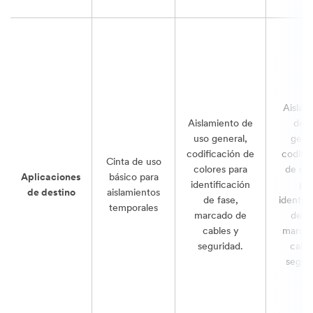
Aislam
Aislamiento de
de u
uso general,
gener
codificación de
codific
Cinta de uso
colores para
de col
Aplicaciones
básico para
identificación
par
de destino
aislamientos
de fase,
identifi
temporales
marcado de
de fa
cables y
marca
seguridad.
cable
seguri