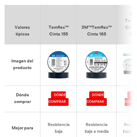
3M
Temf
Valores
Temflex™
3M™Temflex™
Cinta
típicos
Cinta 155
Cinta 165
Col
Imagen del
producto
Dónde
DÓNDE
DÓNDE
DÓ
comprar
COMPRAR
COMPRAR
COMP
Resistencia
Resistencia
Resist
Mejor para
baja
baja a media
baja a 