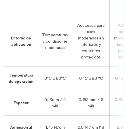
Adecuada para
Adec
usos
para 
Temperaturas
Entorno de
moderados en
modera
y condiciones
aplicación
interiores y
interio
moderadas
exteriores
exteri
protegidos
proteg
Temperatura
0°C a 80°C
0 °C a 90 °C
0 °C a 
de operación
0.13mm / 5
0.152 mm / 6
0.152 
Espesor
mils
mils
mil
Adhesion al
1,75 N/cm
2.0 N / cm (18
2.0 N