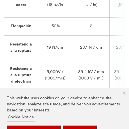
acero
(16 oz/in
oz / in)
(18 oz 
Elongación
150%
2
2
Resistencia
19 N/cm
23.1 N / cm
23.1 N
a la ruptura
Resistencia
5,000V /
39.4 kV / mm
39.4 k
a la ruptura
(1000/mils)
(1000 V / mil)
(1000 V 
dieléctrica
This website uses cookies on your device to enhance site
navigation, analyze site usage, and deliver you advertisements
based on your interests.
Color
Cookie Notice