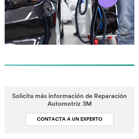
Numb
er of
repair shop
technicians
Select One
Preferr
ed
Contact
Method to
Schedule
Visit:
Select One
Solicita más información de Reparación
Automotriz 3M
What
type of
CONTACTA A UN EXPERTO
dust-control
do you
currently