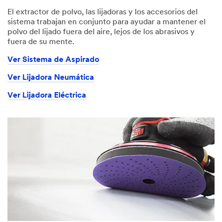
below
and
El extractor de polvo, las lijadoras y los accesorios del
we
sistema trabajan en conjunto para ayudar a mantener el
will
polvo del lijado fuera del aire, lejos de los abrasivos y
contact
fuera de su mente.
you
Ver Sistema de Aspirado
shortly.
Ver Lijadora Neumática
All
fields
Ver Lijadora Eléctrica
are
required
unless
indicated
optional
Email
Address