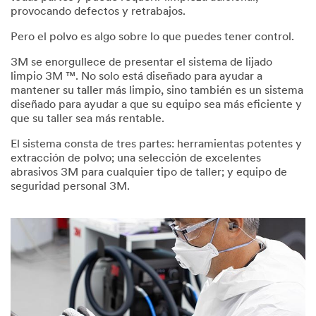
3M™
provocando defectos y retrabajos.
Clean
Pero el polvo es algo sobre lo que puedes tener control.
Sanding
System
3M se enorgullece de presentar el sistema de lijado
limpio 3M ™. No solo está diseñado para ayudar a
mantener su taller más limpio, sino también es un sistema
Seeing
diseñado para ayudar a que su equipo sea más eficiente y
is
que su taller sea más rentable.
believing!
El sistema consta de tres partes: herramientas potentes y
Schedule
extracción de polvo; una selección de excelentes
a
abrasivos 3M para cualquier tipo de taller; y equipo de
call
seguridad personal 3M.
with
your
local
3M
sales
representative
to
learn
about