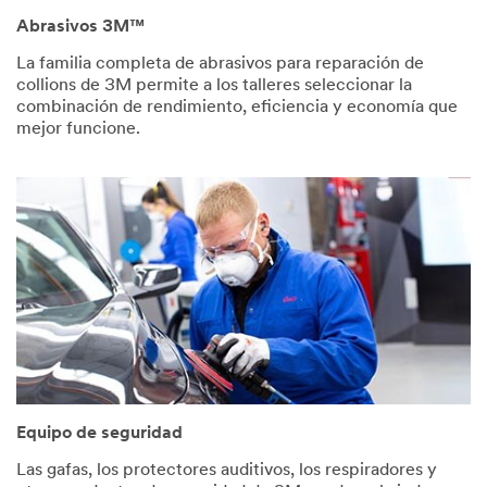
Shop Name
Abrasivos 3M™
La familia completa de abrasivos para reparación de
collions de 3M permite a los talleres seleccionar la
First Name
combinación de rendimiento, eficiencia y economía que
mejor funcione.
Last Name
Phone
Number
Job Role
Select One
Equipo de seguridad
Countr
y
Las gafas, los protectores auditivos, los respiradores y