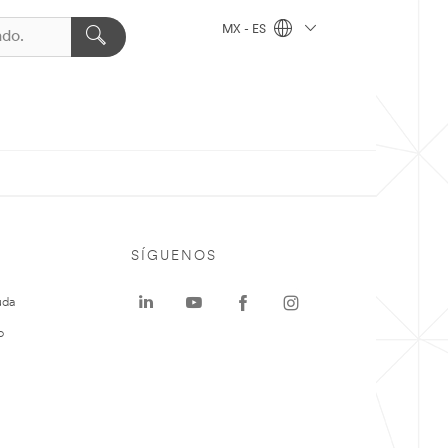
MX - ES
SÍGUENOS
uda
o