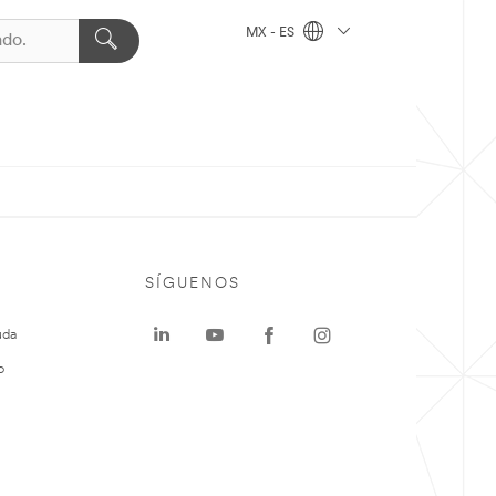
MX - ES
SÍGUENOS
uda
o