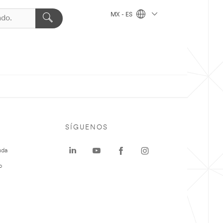
MX - ES
SÍGUENOS
uda
o