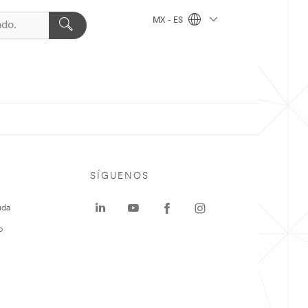
MX - ES
SÍGUENOS
uda
o