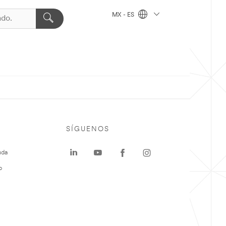
MX - ES
SÍGUENOS
uda
o