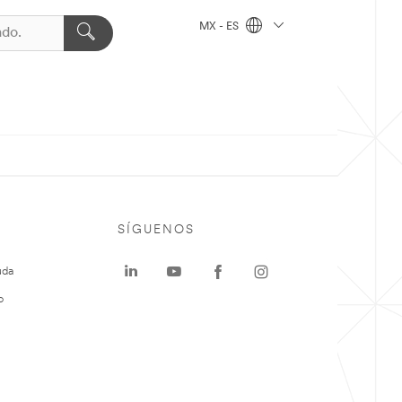
MX - ES
SÍGUENOS
uda
o