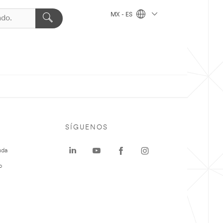
MX - ES
SÍGUENOS
uda
o