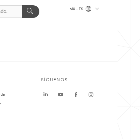
MX - ES
SÍGUENOS
uda
o