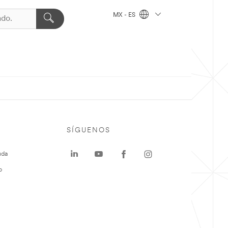
MX - ES
SÍGUENOS
uda
o