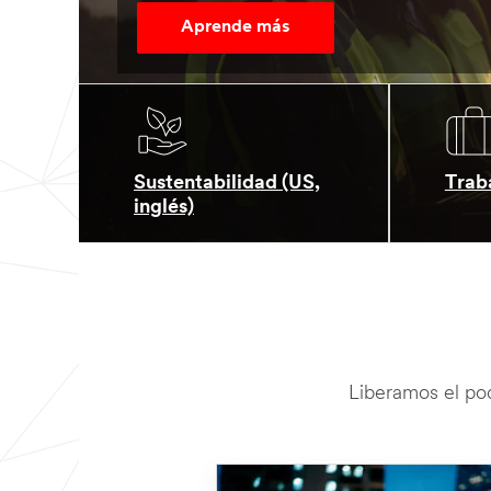
Aprende más
Sustentabilidad (US,
Traba
inglés)
Liberamos el pod