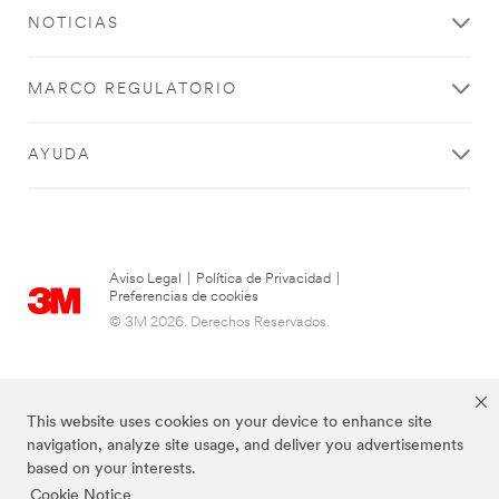
required unless
NOTICIAS
indicated
optional
MARCO REGULATORIO
For Industrial
users only.
Limit one per
AYUDA
company per
city. While
supplies last.
Harness Style
Aviso Legal
|
Política de Privacidad
|
Select One
Preferencias de cookies
© 3M 2026. Derechos Reservados.
Harness
Size
Select One
This website uses cookies on your device to enhance site
navigation, analyze site usage, and deliver you advertisements
View
based on your interests.
Harness
Cookie Notice