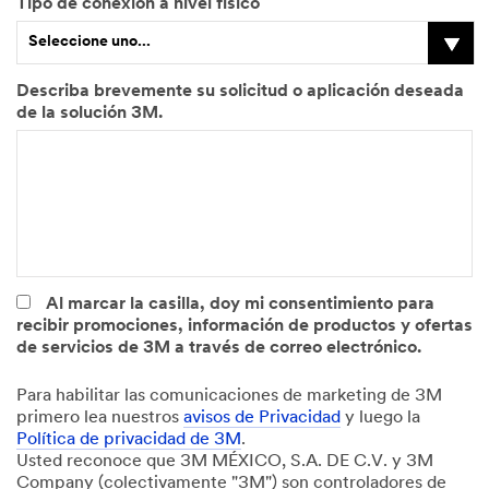
Tipo de conexión a nivel físico
p
O
Seleccione uno...
u
t
e
r
s
a
Describa brevemente su solicitud o aplicación deseada
t
i
de la solución 3M.
o
n
(
d
O
u
p
s
c
t
i
r
o
i
n
a
a
(
Al marcar la casilla, doy mi consentimiento para
l
O
recibir promociones, información de productos y ofertas
)
p
de servicios de 3M a través de correo electrónico.
c
i
Para habilitar las comunicaciones de marketing de 3M
o
primero lea nuestros
avisos de Privacidad
y luego la
n
Política de privacidad de 3M
.
a
Usted reconoce que 3M MÉXICO, S.A. DE C.V. y 3M
l
Company (colectivamente "3M") son controladores de