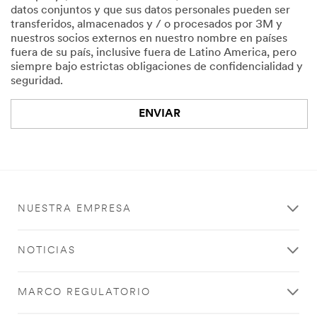
)
datos conjuntos y que sus datos personales pueden ser
transferidos, almacenados y / o procesados por 3M y
nuestros socios externos en nuestro nombre en países
fuera de su país, inclusive fuera de Latino America, pero
siempre bajo estrictas obligaciones de confidencialidad y
seguridad.
ENVIAR
Lo
Gracias!
sentimos...
Tu
solicitud
Ha
ha
ocurrido
NUESTRA EMPRESA
sido
un
enviada
error
con
en
NOTICIAS
éxito
el
envío.
Por
MARCO REGULATORIO
favor,