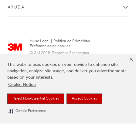
inténtelo
de
AYUDA
nuevo...
Aviso Legal
|
Política de Privacidad
|
Preferencias de cookies
© 3M 2026. Derechos Reservados.
This website uses cookies on your device to enhance site
navigation, analyze site usage, and deliver you advertisements
based on your interests.
Cookie Notice
Reject Non-Essential Cookies
Accept Cookies
Cookie Preferences
Las marcas mencionadas arriba son Marcas Registradas de 3M.