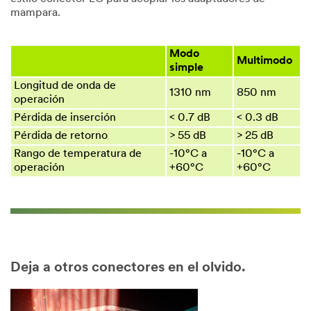
mampara.
Modo
Multimodo
simple
Longitud de onda de
1310 nm
850 nm
operación
Pérdida de inserción
< 0.7 dB
< 0.3 dB
Pérdida de retorno
> 55 dB
> 25 dB
Rango de temperatura de
-10°C a
-10°C a
operación
+60°C
+60°C
Deja a otros conectores en el olvido.