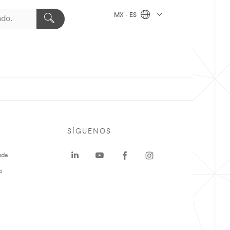
MX - ES
SÍGUENOS
uda
o