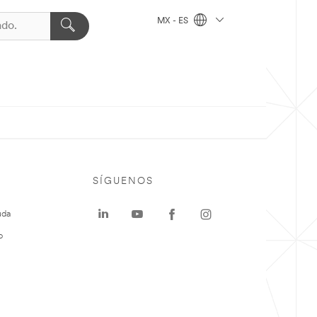
MX - ES
SÍGUENOS
uda
o