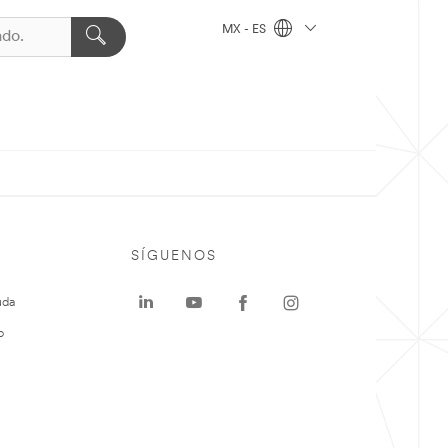
MX - ES
SÍGUENOS
uda
o