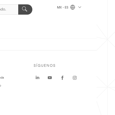
MX - ES
SÍGUENOS
uda
o