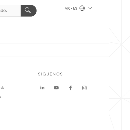
MX - ES
SÍGUENOS
uda
o