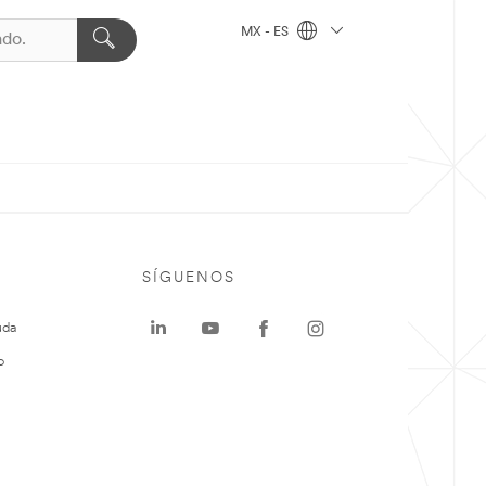
MX - ES
SÍGUENOS
uda
o