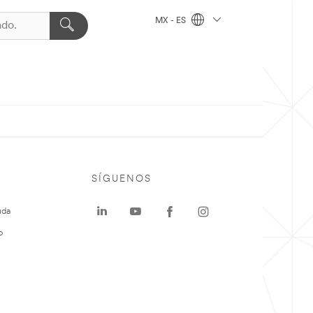
MX - ES
SÍGUENOS
uda
o