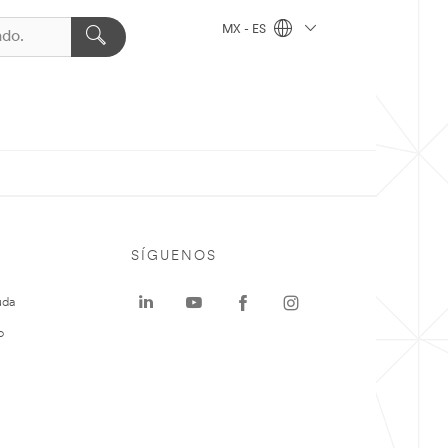
MX - ES
SÍGUENOS
uda
o