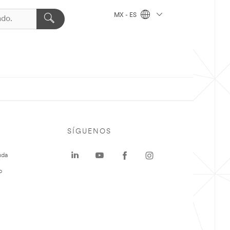
MX - ES
SÍGUENOS
uda
o