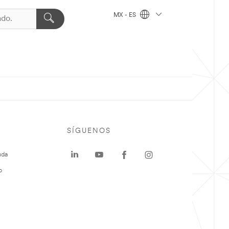
MX - ES
SÍGUENOS
uda
o