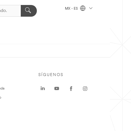
MX - ES
SÍGUENOS
uda
o