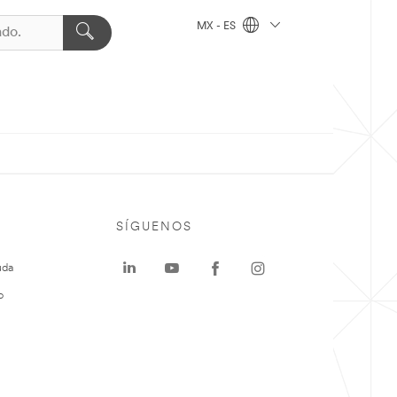
MX - ES
SÍGUENOS
uda
o