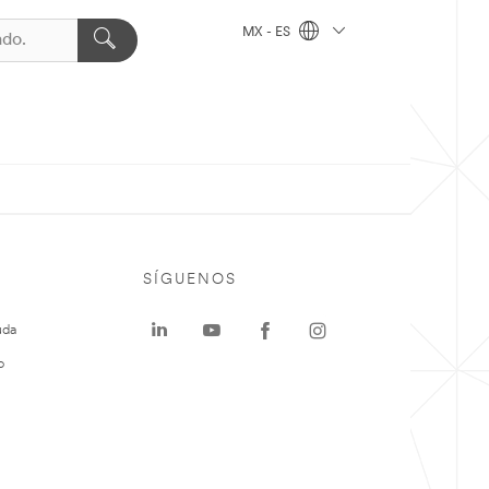
MX - ES
SÍGUENOS
uda
o