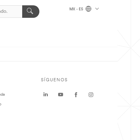
MX - ES
SÍGUENOS
uda
o