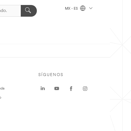
MX - ES
SÍGUENOS
uda
o