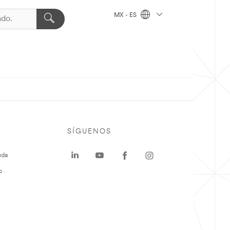
MX - ES
SÍGUENOS
uda
o