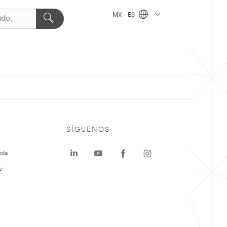
MX - ES
SÍGUENOS
uda
o