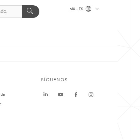
MX - ES
SÍGUENOS
uda
o