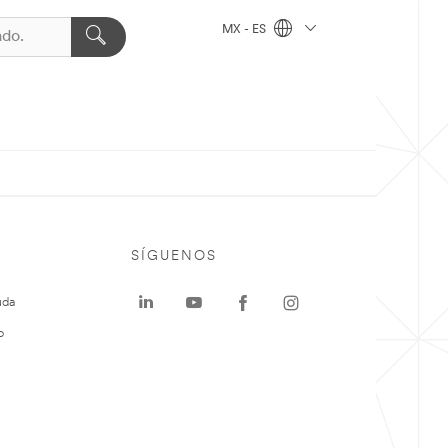
MX - ES
SÍGUENOS
uda
o