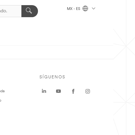
MX - ES
SÍGUENOS
uda
o