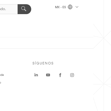
MX - ES
SÍGUENOS
uda
o