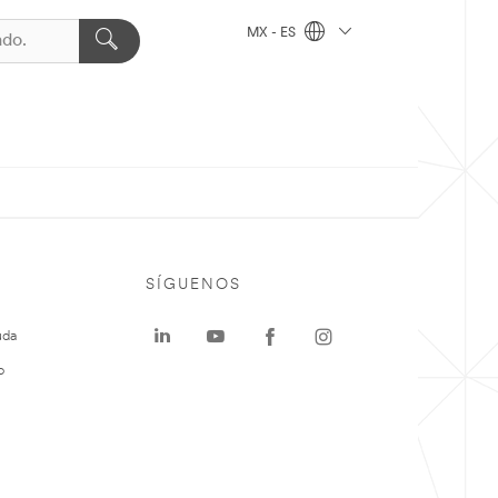
MX - ES
SÍGUENOS
uda
o