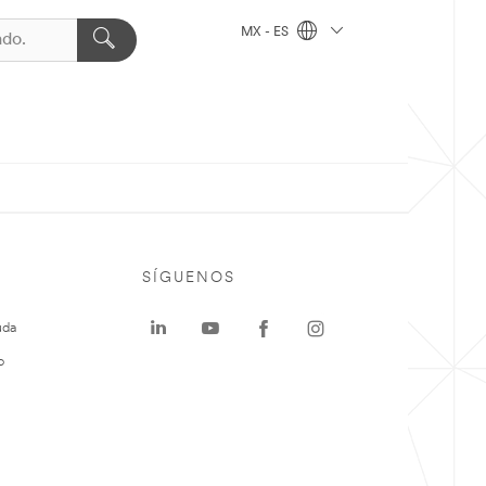
MX - ES
SÍGUENOS
uda
o