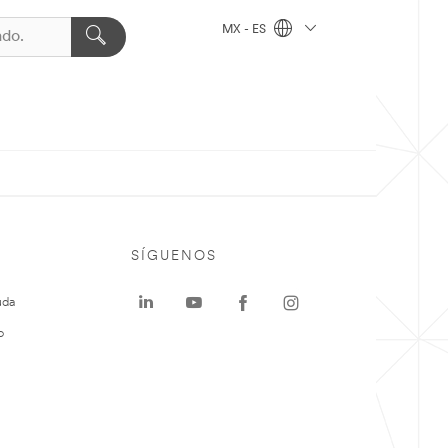
MX - ES
SÍGUENOS
uda
o