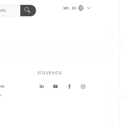
MX - ES
SÍGUENOS
uda
o