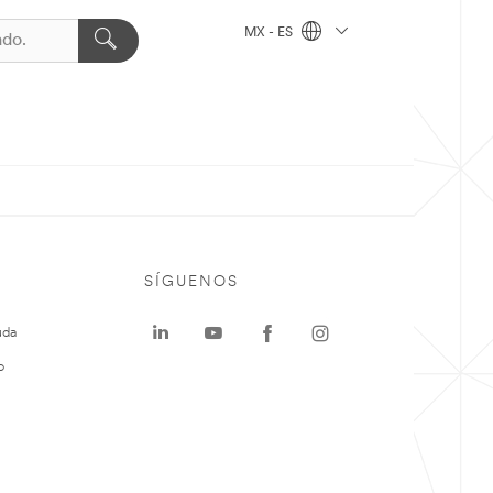
MX - ES
SÍGUENOS
uda
o