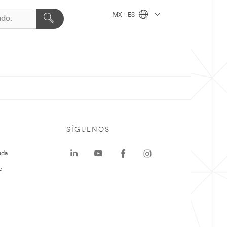
MX - ES
SÍGUENOS
uda
o