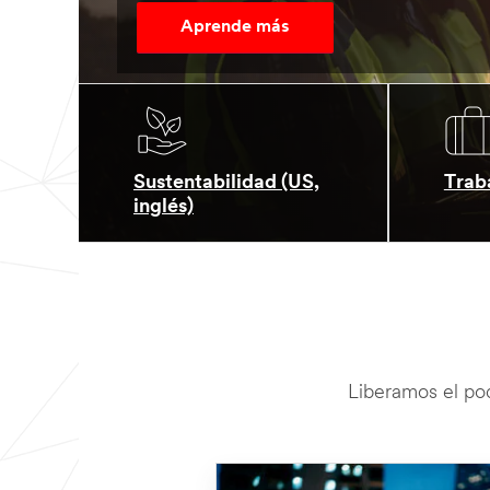
Aprende más
Sustentabilidad (US,
Traba
inglés)
Liberamos el pod