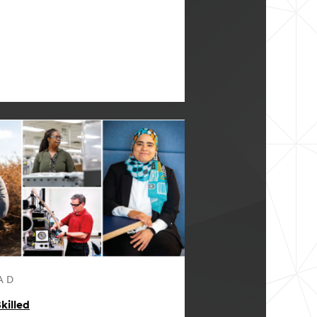
AD
killed